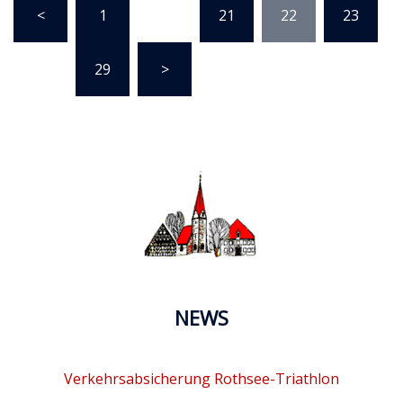
<
1
…
21
22
23
der
Beiträge
…
29
>
NEWS
Verkehrsabsicherung Rothsee-Triathlon