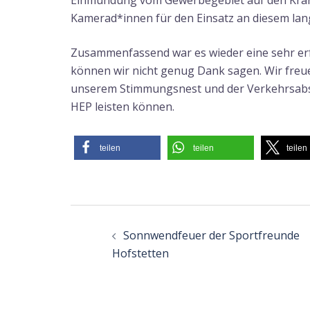
Einmündung vom Gewerbegebiet auf den Kränzl
Kamerad*innen für den Einsatz an diesem lan
Zusammenfassend war es wieder eine sehr erf
können wir nicht genug Dank sagen. Wir freuen
unserem Stimmungsnest und der Verkehrsabs
HEP leisten können.
teilen
teilen
teilen
Beitragsnavigatio
Sonnwendfeuer der Sportfreunde
Hofstetten