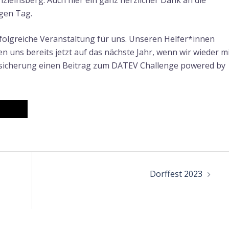
einsberg. Auch hier ein ganz herzlicher Dank an die
gen Tag.
olgreiche Veranstaltung für uns. Unseren Helfer*innen
 uns bereits jetzt auf das nächste Jahr, wenn wir wieder m
icherung einen Beitrag zum DATEV Challenge powered by
n
Dorffest 2023