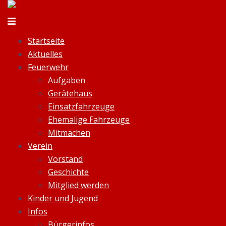
Zum
Inhalt
Menü
springen
umschalten
Startseite
Aktuelles
Feuerwehr
Aufgaben
Gerätehaus
Einsatzfahrzeuge
Ehemalige Fahrzeuge
Mitmachen
Verein
Vorstand
Geschichte
Mitglied werden
Kinder und Jugend
Infos
Bürgerinfos