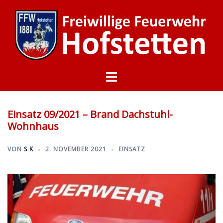
Zum
Inhalt
springen
Menü
umschalten
Einsatz 09/2021 – Brand Dachstuhl-
Wohnhaus
VON
S K
2. NOVEMBER 2021
EINSATZ