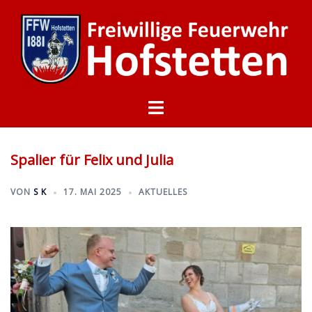
Zum
Inhalt
springen
Menü
umschalten
Spalier für Felix und Julia
VON
S K
17. MAI 2025
AKTUELLES