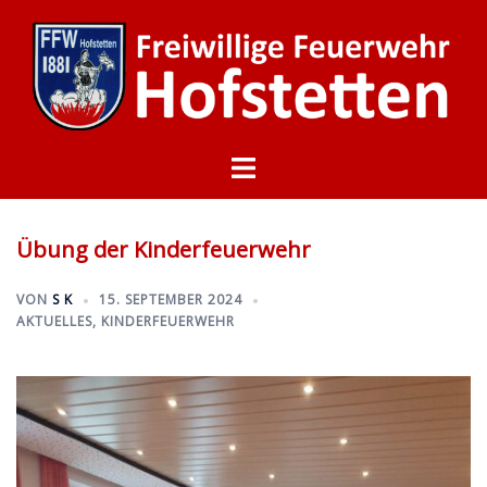
Zum
Inhalt
springen
Menü
umschalten
Übung der Kinderfeuerwehr
VON
S K
15. SEPTEMBER 2024
AKTUELLES
,
KINDERFEUERWEHR