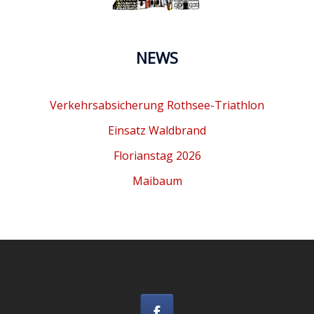
NEWS
Verkehrsabsicherung Rothsee-Triathlon
Einsatz Waldbrand
Florianstag 2026
Maibaum