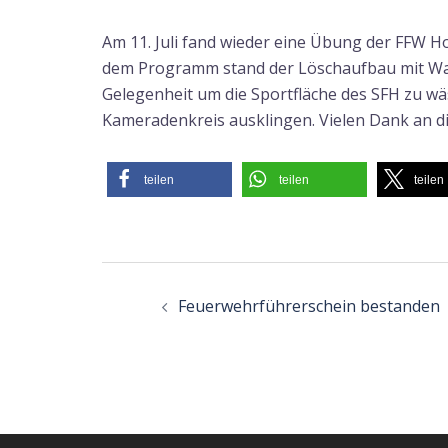
Am 11. Juli fand wieder eine Übung der FFW H
dem Programm stand der Löschaufbau mit Was
Gelegenheit um die Sportfläche des SFH zu wä
Kameradenkreis ausklingen. Vielen Dank an di
teilen
teilen
teilen
Beitragsnavigatio
Feuerwehrführerschein bestanden