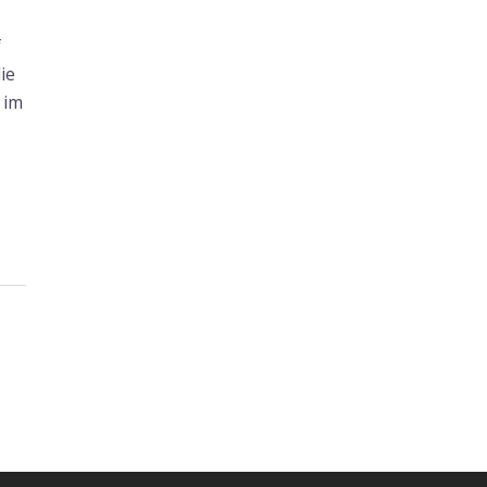
f
ie
 im