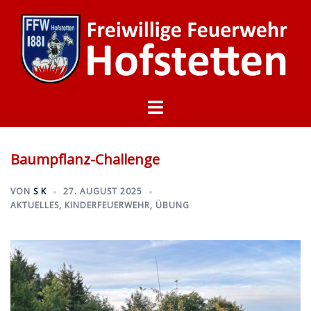
Zum
Inhalt
springen
Menü
umschalten
Baumpflanz-Challenge
VON
S K
27. AUGUST 2025
AKTUELLES
,
KINDERFEUERWEHR
,
ÜBUNG