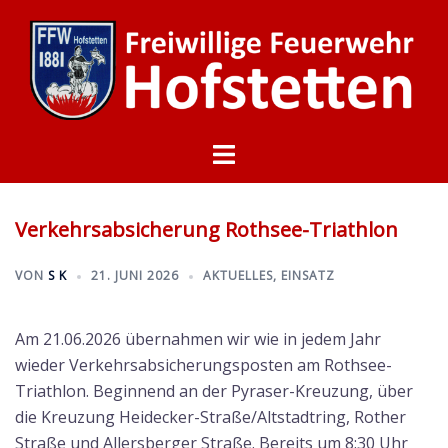
Zum
Inhalt
springen
Menü
umschalten
Verkehrsabsicherung Rothsee-Triathlon
VON
S K
21. JUNI 2026
AKTUELLES
,
EINSATZ
Am 21.06.2026 übernahmen wir wie in jedem Jahr
wieder Verkehrsabsicherungsposten am Rothsee-
Triathlon. Beginnend an der Pyraser-Kreuzung, über
die Kreuzung Heidecker-Straße/Altstadtring, Rother
Straße und Allersberger Straße. Bereits um 8:30 Uhr