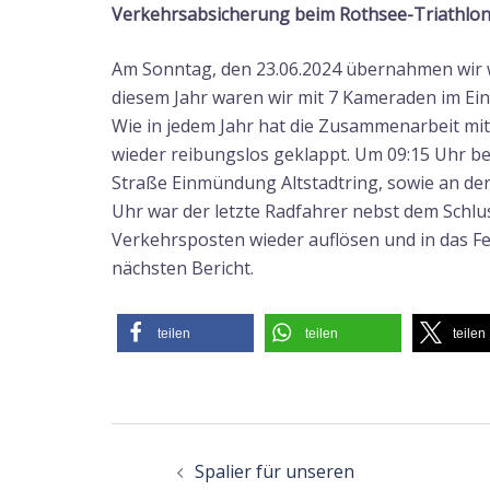
Verkehrsabsicherung beim Rothsee-Triathlo
Am Sonntag, den 23.06.2024 übernahmen wir w
diesem Jahr waren wir mit 7 Kameraden im Ein
Wie in jedem Jahr hat die Zusammenarbeit mit
wieder reibungslos geklappt. Um 09:15 Uhr b
Straße Einmündung Altstadtring, sowie an den
Uhr war der letzte Radfahrer nebst dem Schl
Verkehrsposten wieder auflösen und in das F
nächsten Bericht.
teilen
teilen
teilen
Beitragsnavigatio
Spalier für unseren