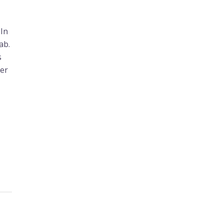
 In
ab.
s
ker