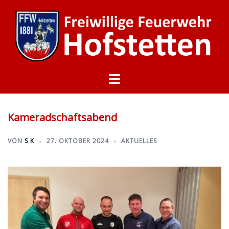
Zum
Inhalt
springen
Menü
umschalten
Kameradschaftsabend
VON
S K
27. OKTOBER 2024
AKTUELLES