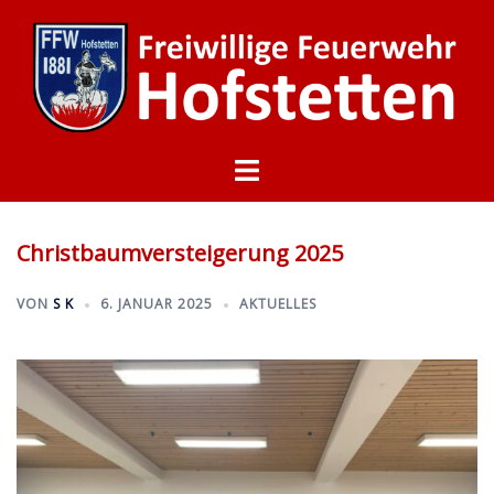
Zum
Inhalt
springen
Menü
umschalten
Christbaumversteigerung 2025
VON
S K
6. JANUAR 2025
AKTUELLES