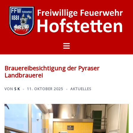
Zum
Inhalt
springen
Menü
umschalten
Brauereibesichtigung der Pyraser
Landbrauerei
VON
S K
11. OKTOBER 2025
AKTUELLES